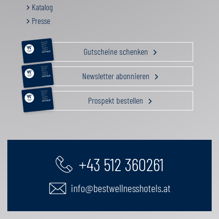
Katalog
Presse
RELAX &
BEAUTY
AKTIV
Gutscheine schenken
GENUSS
FAMILIE
GUTSCHEIN
RELAX &
BEAUTY
AKTIV
Newsletter abonnieren
GENUSS
FAMILIE
GUTSCHEIN
RELAX &
BEAUTY
AKTIV
Prospekt bestellen
GENUSS
FAMILIE
GUTSCHEIN
+43 512 360261
info@bestwellnesshotels.at