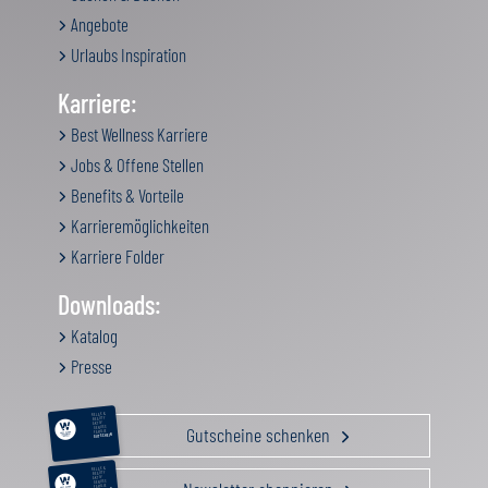
Angebote
Urlaubs Inspiration
Karriere:
Best Wellness Karriere
Jobs & Offene Stellen
Benefits & Vorteile
Karrieremöglichkeiten
Karriere Folder
Downloads:
Katalog
Presse
RELAX &
BEAUTY
AKTIV
Gutscheine schenken
GENUSS
FAMILIE
GUTSCHEIN
RELAX &
BEAUTY
AKTIV
GENUSS
FAMILIE