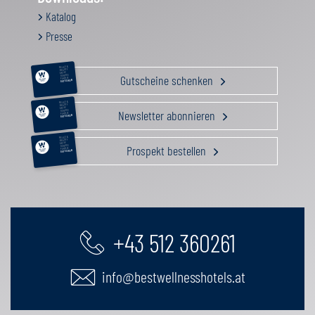
Katalog
Presse
RELAX &
BEAUTY
AKTIV
Gutscheine schenken
GENUSS
FAMILIE
GUTSCHEIN
RELAX &
BEAUTY
AKTIV
Newsletter abonnieren
GENUSS
FAMILIE
GUTSCHEIN
RELAX &
BEAUTY
AKTIV
Prospekt bestellen
GENUSS
FAMILIE
GUTSCHEIN
+43 512 360261
info@bestwellnesshotels.at