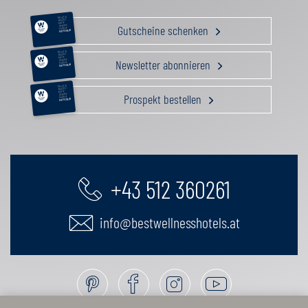
RELAX &
BEAUTY
AKTIV
Gutscheine schenken
GENUSS
FAMILIE
GUTSCHEIN
RELAX &
BEAUTY
AKTIV
Newsletter abonnieren
GENUSS
FAMILIE
GUTSCHEIN
RELAX &
BEAUTY
AKTIV
Prospekt bestellen
GENUSS
FAMILIE
GUTSCHEIN
+43 512 360261
info@bestwellnesshotels.at