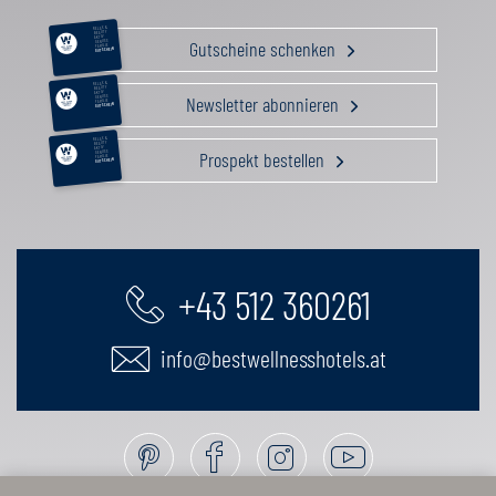
RELAX &
BEAUTY
AKTIV
Gutscheine schenken
GENUSS
FAMILIE
GUTSCHEIN
RELAX &
BEAUTY
AKTIV
Newsletter abonnieren
GENUSS
FAMILIE
GUTSCHEIN
RELAX &
BEAUTY
AKTIV
Prospekt bestellen
GENUSS
FAMILIE
GUTSCHEIN
+43 512 360261
info@bestwellnesshotels.at