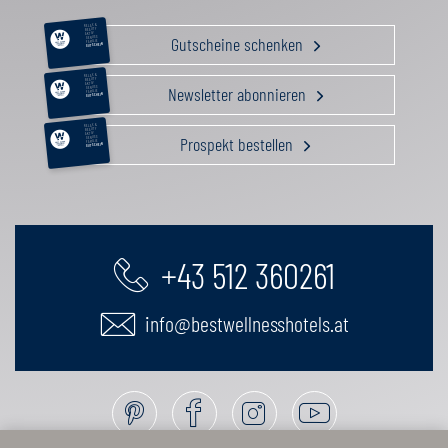
RELAX &
BEAUTY
AKTIV
Gutscheine schenken
GENUSS
FAMILIE
GUTSCHEIN
RELAX &
BEAUTY
AKTIV
Newsletter abonnieren
GENUSS
FAMILIE
GUTSCHEIN
RELAX &
BEAUTY
AKTIV
Prospekt bestellen
GENUSS
FAMILIE
GUTSCHEIN
+43 512 360261
info@bestwellnesshotels.at