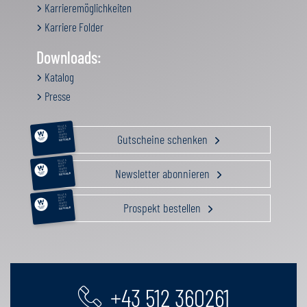
Karrieremöglichkeiten
Karriere Folder
Downloads:
Katalog
Presse
RELAX &
BEAUTY
AKTIV
Gutscheine schenken
GENUSS
FAMILIE
GUTSCHEIN
RELAX &
BEAUTY
AKTIV
Newsletter abonnieren
GENUSS
FAMILIE
GUTSCHEIN
RELAX &
BEAUTY
AKTIV
Prospekt bestellen
GENUSS
FAMILIE
GUTSCHEIN
+43 512 360261