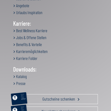
Angebote
Urlaubs Inspiration
Karriere:
Best Wellness Karriere
Jobs & Offene Stellen
Benefits & Vorteile
Karrieremöglichkeiten
Karriere Folder
Downloads:
Katalog
Presse
RELAX &
BEAUTY
AKTIV
Gutscheine schenken
GENUSS
FAMILIE
GUTSCHEIN
RELAX &
BEAUTY
AKTIV
GENUSS
FAMILIE