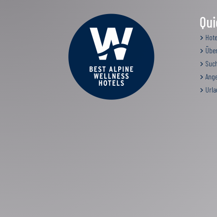
Qui
Hote
Über
Such
Ange
Urla