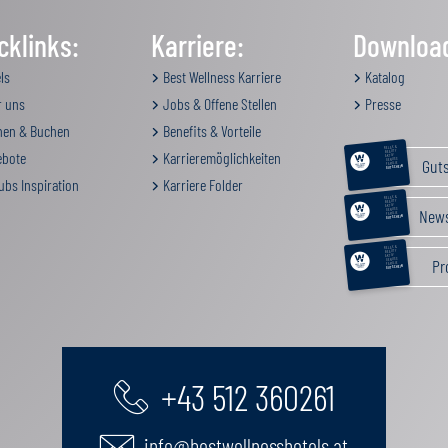
cklinks:
Karriere:
Downloa
ls
Best Wellness Karriere
Katalog
 uns
Jobs & Offene Stellen
Presse
en & Buchen
Benefits & Vorteile
RELAX &
BEAUTY
bote
Karrieremöglichkeiten
AKTIV
Gut
GENUSS
FAMILIE
GUTSCHEIN
ubs Inspiration
Karriere Folder
RELAX &
BEAUTY
AKTIV
News
GENUSS
FAMILIE
GUTSCHEIN
RELAX &
BEAUTY
AKTIV
Pr
GENUSS
FAMILIE
GUTSCHEIN
+43 512 360261
info@bestwellnesshotels.at