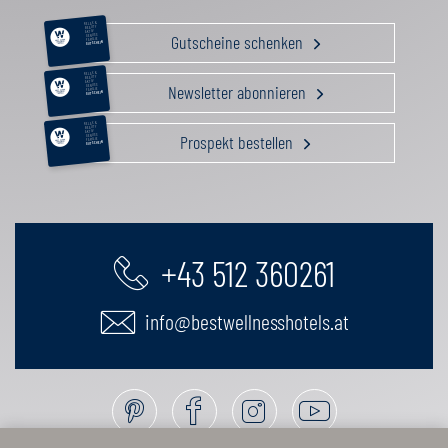
RELAX &
BEAUTY
AKTIV
Gutscheine schenken
GENUSS
FAMILIE
GUTSCHEIN
RELAX &
BEAUTY
AKTIV
Newsletter abonnieren
GENUSS
FAMILIE
GUTSCHEIN
RELAX &
BEAUTY
AKTIV
Prospekt bestellen
GENUSS
FAMILIE
GUTSCHEIN
+43 512 360261
info@bestwellnesshotels.at