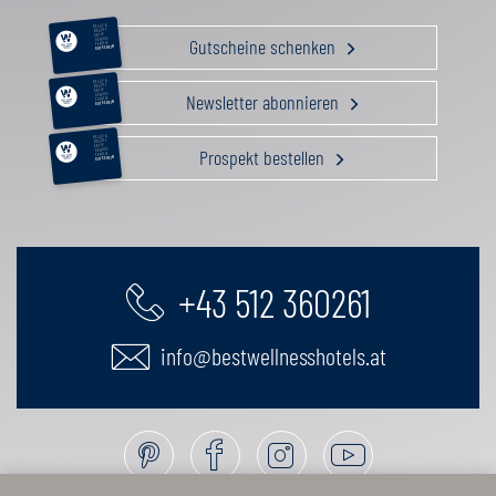
RELAX &
BEAUTY
AKTIV
Gutscheine schenken
GENUSS
FAMILIE
GUTSCHEIN
RELAX &
BEAUTY
AKTIV
Newsletter abonnieren
GENUSS
FAMILIE
GUTSCHEIN
RELAX &
BEAUTY
AKTIV
Prospekt bestellen
GENUSS
FAMILIE
GUTSCHEIN
+43 512 360261
info@bestwellnesshotels.at