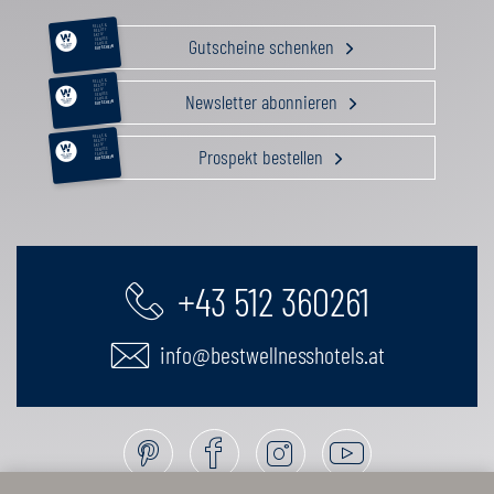
RELAX &
BEAUTY
AKTIV
Gutscheine schenken
GENUSS
FAMILIE
GUTSCHEIN
RELAX &
BEAUTY
AKTIV
Newsletter abonnieren
GENUSS
FAMILIE
GUTSCHEIN
RELAX &
BEAUTY
AKTIV
Prospekt bestellen
GENUSS
FAMILIE
GUTSCHEIN
+43 512 360261
info@bestwellnesshotels.at