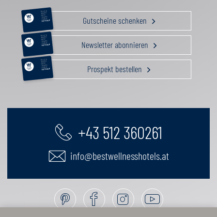
RELAX &
BEAUTY
AKTIV
Gutscheine schenken
GENUSS
FAMILIE
GUTSCHEIN
RELAX &
BEAUTY
AKTIV
Newsletter abonnieren
GENUSS
FAMILIE
GUTSCHEIN
RELAX &
BEAUTY
AKTIV
Prospekt bestellen
GENUSS
FAMILIE
GUTSCHEIN
+43 512 360261
info@bestwellnesshotels.at