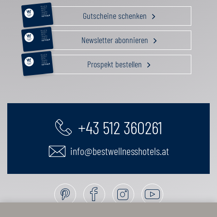
RELAX &
BEAUTY
AKTIV
Gutscheine schenken
GENUSS
FAMILIE
GUTSCHEIN
RELAX &
BEAUTY
AKTIV
Newsletter abonnieren
GENUSS
FAMILIE
GUTSCHEIN
RELAX &
BEAUTY
AKTIV
Prospekt bestellen
GENUSS
FAMILIE
GUTSCHEIN
+43 512 360261
info@bestwellnesshotels.at