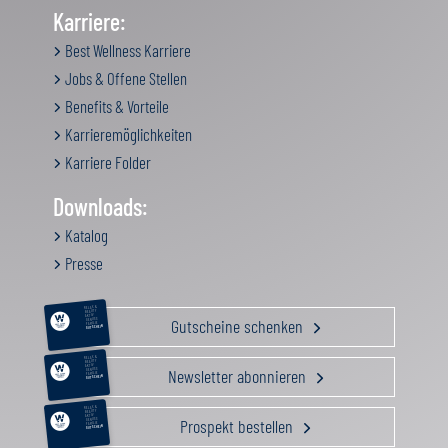
Karriere:
Best Wellness Karriere
Jobs & Offene Stellen
Benefits & Vorteile
Karrieremöglichkeiten
Karriere Folder
Downloads:
Katalog
Presse
RELAX &
BEAUTY
AKTIV
Gutscheine schenken
GENUSS
FAMILIE
GUTSCHEIN
RELAX &
BEAUTY
AKTIV
Newsletter abonnieren
GENUSS
FAMILIE
GUTSCHEIN
RELAX &
BEAUTY
AKTIV
Prospekt bestellen
GENUSS
FAMILIE
GUTSCHEIN