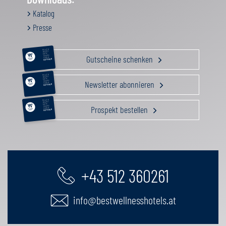
Katalog
Presse
RELAX &
BEAUTY
AKTIV
Gutscheine schenken
GENUSS
FAMILIE
GUTSCHEIN
RELAX &
BEAUTY
AKTIV
Newsletter abonnieren
GENUSS
FAMILIE
GUTSCHEIN
RELAX &
BEAUTY
AKTIV
Prospekt bestellen
GENUSS
FAMILIE
GUTSCHEIN
+43 512 360261
info@bestwellnesshotels.at