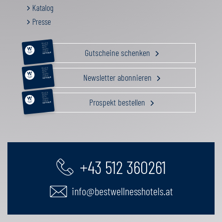
Katalog
Presse
RELAX &
BEAUTY
AKTIV
Gutscheine schenken
GENUSS
FAMILIE
GUTSCHEIN
RELAX &
BEAUTY
AKTIV
Newsletter abonnieren
GENUSS
FAMILIE
GUTSCHEIN
RELAX &
BEAUTY
AKTIV
Prospekt bestellen
GENUSS
FAMILIE
GUTSCHEIN
+43 512 360261
info@bestwellnesshotels.at