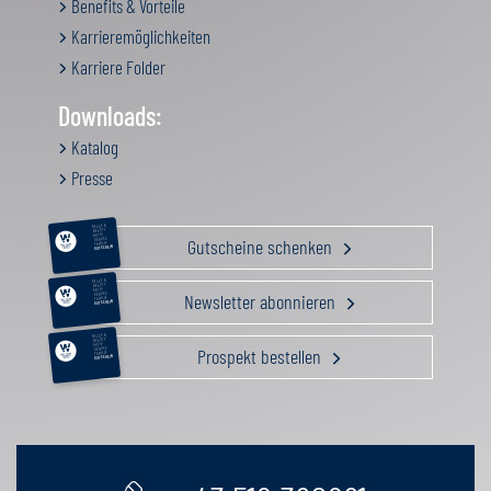
Benefits & Vorteile
Karrieremöglichkeiten
Karriere Folder
Downloads:
Katalog
Presse
RELAX &
BEAUTY
AKTIV
Gutscheine schenken
GENUSS
FAMILIE
GUTSCHEIN
RELAX &
BEAUTY
AKTIV
Newsletter abonnieren
GENUSS
FAMILIE
GUTSCHEIN
RELAX &
BEAUTY
AKTIV
Prospekt bestellen
GENUSS
FAMILIE
GUTSCHEIN