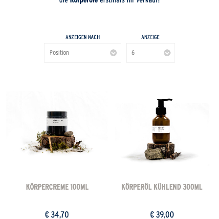
die
Körperöle
erstmals im Verkauf!
ANZEIGEN NACH
ANZEIGE
KÖRPERCREME 100ML
KÖRPERÖL KÜHLEND 300ML
€ 34,70
€ 39,00