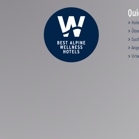
Qui
Hote
Über
Such
Ange
Urla