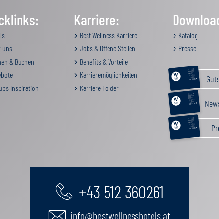
cklinks:
Karriere:
Downloa
ls
Best Wellness Karriere
Katalog
 uns
Jobs & Offene Stellen
Presse
en & Buchen
Benefits & Vorteile
RELAX &
BEAUTY
bote
Karrieremöglichkeiten
AKTIV
Gut
GENUSS
FAMILIE
GUTSCHEIN
ubs Inspiration
Karriere Folder
RELAX &
BEAUTY
AKTIV
News
GENUSS
FAMILIE
GUTSCHEIN
RELAX &
BEAUTY
AKTIV
Pr
GENUSS
FAMILIE
GUTSCHEIN
+43 512 360261
info@bestwellnesshotels.at