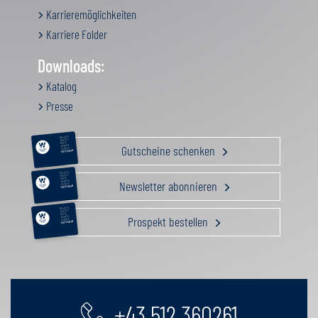
Karrieremöglichkeiten
Karriere Folder
Downloads:
Katalog
Presse
RELAX &
BEAUTY
AKTIV
Gutscheine schenken
GENUSS
FAMILIE
GUTSCHEIN
RELAX &
BEAUTY
AKTIV
Newsletter abonnieren
GENUSS
FAMILIE
GUTSCHEIN
RELAX &
BEAUTY
AKTIV
Prospekt bestellen
GENUSS
FAMILIE
GUTSCHEIN
+43 512 360261